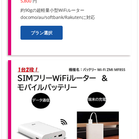
5,800
円
約90gの超軽量小型WiFiルーター
docomo/au/softbank/Rakutenに対応
プラン選択