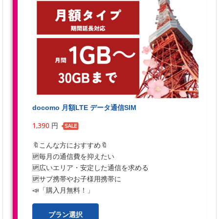
docomo 月額LTE データ通信SIM
1,390
円
🔖こんな方におすすめ🔖
🆙毎月の通信費を抑えたい
🆙広いエリア・安定した通信を求める
🆙サブ携帯やお子様用携帯に
📣「購入月無料！」
プラン選択