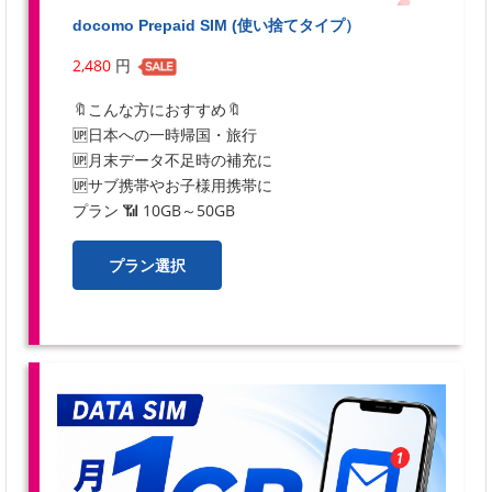
docomo Prepaid SIM (使い捨てタイプ）
2,480
円
🔖こんな方におすすめ🔖
🆙日本への一時帰国・旅行
🆙月末データ不足時の補充に
🆙サブ携帯やお子様用携帯に
プラン 📶 10GB～50GB
プラン選択