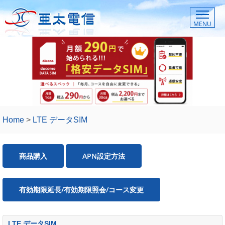
MENU
Home
>
LTE データSIM
商品購入
APN設定方法
有効期限延長/有効期限照会/コース変更
LTE データSIM