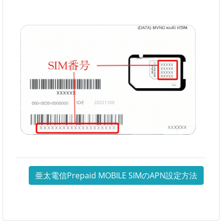
亜太電信Prepaid MOBILE SIMのAPN設定方法