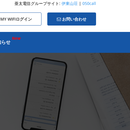
亜太電信グループサイト:
伊東山荘
|
050call
MY WIFIログイン
お問い合わせ
New
知らせ