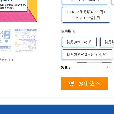
100GB/月 月額4,200円⭐
SIMフリー端末用
使用期間：
初月無料+3ヶ月
初月
初月無料+12ヶ月（お得）
大されます
−
+
数量：