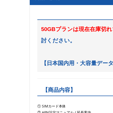
50GBプランは現在在庫切
討ください。
【日本国内用・大容量データSI
【商品内容】
① SIMカード本体
② APN設定マニュアル / 延長案内