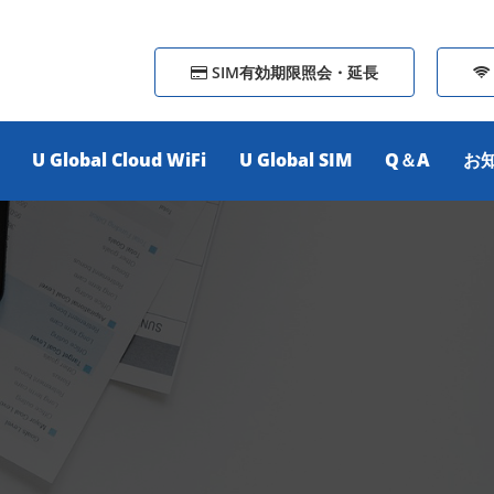
SIM有効期限照会・延長
U Global Cloud WiFi
U Global SIM
Q＆A
お