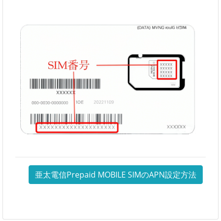
亜太電信Prepaid MOBILE SIMのAPN設定方法